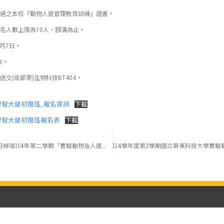
過之本校『動物人道管理教育訓練』證書。
名人數上限為10人，額滿為止。
4月7日。
衣。
交(或郵寄)生物科技BT404。
作課程大鼠初階班_報名資訊
下載
作課程大鼠初階班報名表
下載
即日起至115年5月31日辦理114年第二學期「實驗動物及人道管理訓練」-線上繼續課程，請已取得實驗動物管理「基礎班」訓練合格證書者，報名參加。