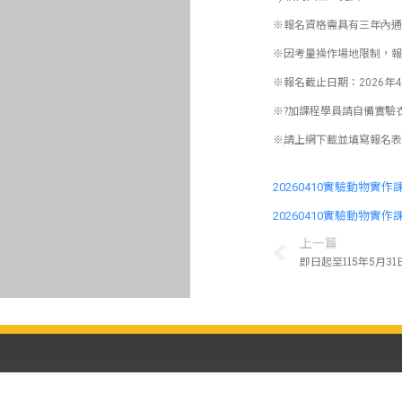
※報名資格需具有三年內通
※因考量操作場地限制，報
※報名截止日期：2026年
※?加課程學員請自備實驗
※請上網下載並填寫報名表送
20260410實驗動物實
20260410實驗動物實
上一篇