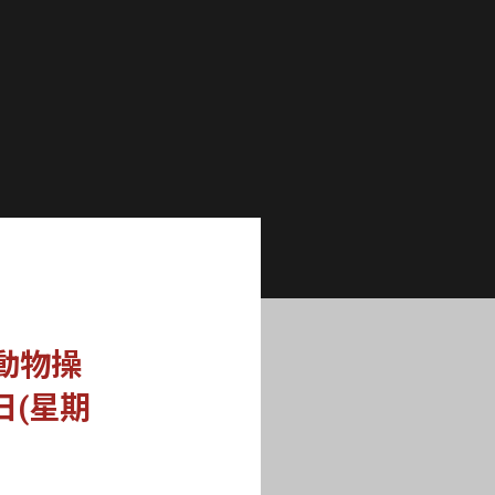
動物操
日(星期