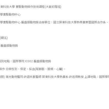
立屏東科技大學 實驗動物操作技術課程(大鼠初階班)
學實驗動物中心
學實驗動物中心 齧齒類動物房合辦單位：國立屏東科技大學熱帶農業暨國際合作系
(星期五)
2 齧齒類動物房
到 報到地點：國際學院 IC002 齧齒類動物房
實驗技術操作 分辨性別、保定、採血(尾靜脈、臉頰、心臟)、
腔) 瑞光動物醫院-許語禾獸醫師 屏東科技大學熱農系-許岩得教授 上課地點：國際學院 