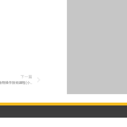
下一篇
114學年度第2學期國立屏東科技大學實驗動物操作技術課程(小鼠-初階班)訂於115年4月24日(星期五)，額滿報名截止。