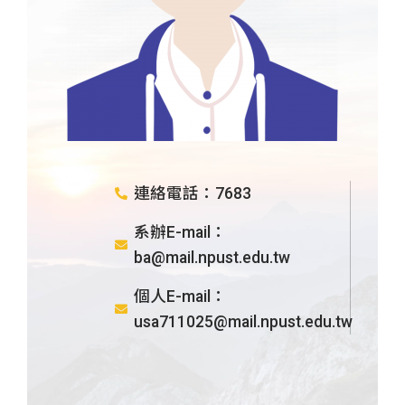
連絡電話：7683
系辦E-mail：
ba@mail.npust.edu.tw
個人E-mail：
usa711025@mail.npust.edu.tw