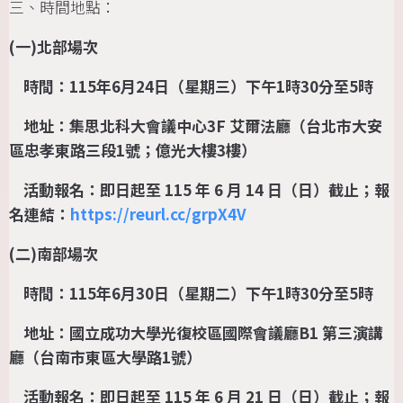
三、時間地點：
(
一
)
北部場次
時間：
115
年
6
月
24
日（星期三）下午
1
時
30
分至
5
時
地址：集思北科大會議中心
3F
艾爾法廳（台北市大安
區忠孝東路三段
1
號；億光大樓
3
樓）
活動報名：即日起至
115
年
6
月
14
日（日）截止；報
名連結：
https://reurl.cc/grpX4V
(
二
)
南部場次
時間：
115
年
6
月
30
日（星期二）下午
1
時
30
分至
5
時
地址：國立成功大學光復校區國際會議廳
B1
第三演講
廳（台南市東區大學路
1
號）
活動報名：即日起至
115
年
6
月
21
日（日）截止；報