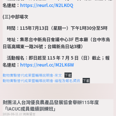
名連結：
https://reurl.cc/N2LKOQ
(
三
)
中部場次
時間：
115
年
7
月
13
日（星期一）下午
1
時
30
分至
5
時
地址：集思台中新烏日會議中心
3F
巴本廳（台中市烏
日區高鐵東一路
26
號；台鐵新烏日站
3
樓）
活動報名：即日起至
115
年
7
月
5
日（日）截止；報
名連結：
https://reurl.cc/M2LK6W
動物實驗替代成果暨輔導說明會-來文
下載
動物實驗替代成果暨輔導說明會-議程及報名資訊
下載
財團法人台灣優良農產品發展協會舉辦115年度
「IACUC成員繼續訓練班」
2026-06-11
尚無留言