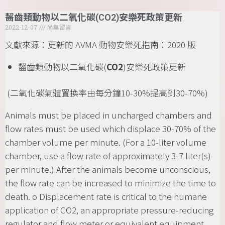
齧齒類動物以二氧化碳(CO2)安樂死政策更新
2022-12-07
尚無留言
文獻來源：更新的 AVMA 動物安樂死指南：2020 版
齧齒類動物以二氧化碳(
CO2
)安樂死政策更新
(二氧化碳氣體置換率由每分鐘10-30%提高到30-70%)
Animals must be placed in uncharged chambers and
flow rates must be used which displace 30-70% of the
chamber volume per minute. (For a 10-liter volume
chamber, use a flow rate of approximately 3-7 liter(s)
per minute.) After the animals become unconscious,
the flow rate can be increased to minimize the time to
death. o Displacement rate is critical to the humane
application of CO2, an appropriate pressure-reducing
regulator and flow meter or equivalent equipment