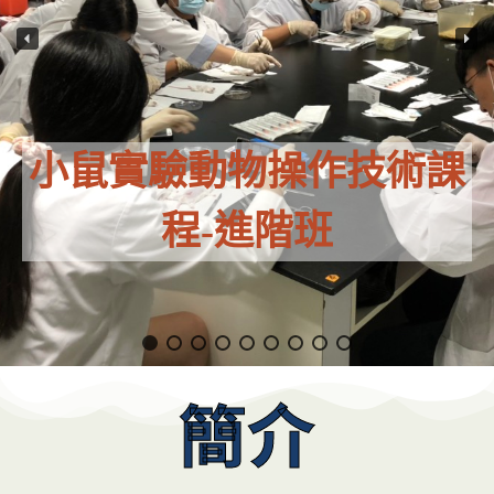
作
技
術
課
小鼠實驗動物操
班
程-初階
簡介