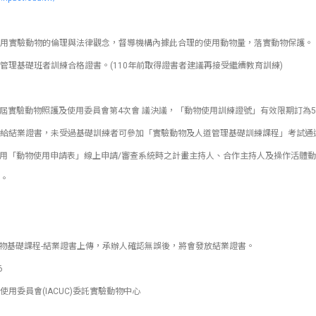
用實驗動物的倫理與法律觀念，督導機構內據此合理的使用動物量，落實動物保護。
管理基礎班者訓練合格證書。(110年前取得證書者建議再接受繼續教育訓練)
日第十屆實驗動物照護及使用委員會第4次會 議決議，「動物使用訓練證號」有效限期訂
給結業證書，未受過基礎訓練者可參加「實驗動物及人道管理基礎訓練課程」考試通過(
起正式啟用「動物使用申請表」線上申請/審查系統時之計畫主持人、合作主持人及操作活體
。
動物基礎課程-結業證書上傳，承辦人確認無誤後，將會發放結業證書。
6
用委員會(IACUC)委託實驗動物中心