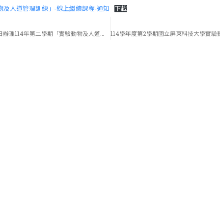
物及人道管理訓練」-線上繼續課程-通知
下載
即日起至115年3月15日辦理114年第二學期「實驗動物及人道管理訓練-基礎課程」(線上)-第1梯次，請有意進行實驗動物的教職員生，請參加本次課程。
關於我們
地址：912301屏東縣內埔鄉老埤村學府路1號(實驗動物中心
電話：(08)7740537 或 (08)7703202轉5116
傳真：(08)7740584 或 (08)7703202轉5448
E-Mail: lac@mail.npust.edu.tw(實驗動物中心)
E-Mail: iacuc@mail.npust.edu.tw(實驗動物照護及使用委員