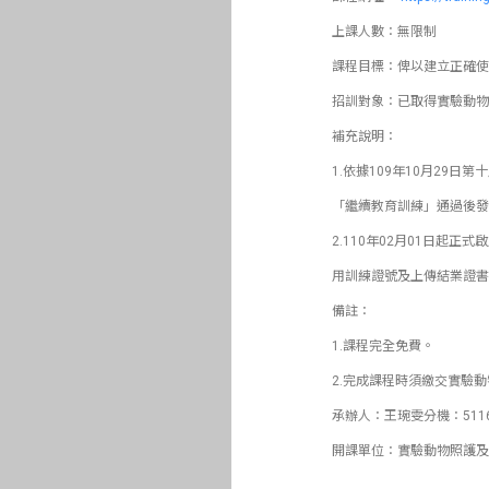
上課人數：無限制
課程目標：俾以建立正確使
招訓對象：已取得實驗動物
補充說明：
1.依據109年10月29
「繼續教育訓練」通過後發
2.110年02月01日
用訓練證號及上傳結業證書
備註：
1.課程完全免費。
2.完成課程時須繳交實驗
承辦人：王琬雯分機：511
開課單位：實驗動物照護及使