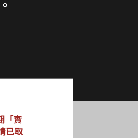
。
學期「實
請已取