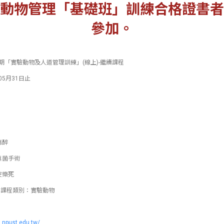
動物管理「基礎班」訓練合格證書者
參加。
期「實驗動物及人道管理訓練」(線上)-繼續課程
5月31日止
麻醉
無菌手術
安樂死
引課程類別：實驗動物
g.npust.edu.tw/