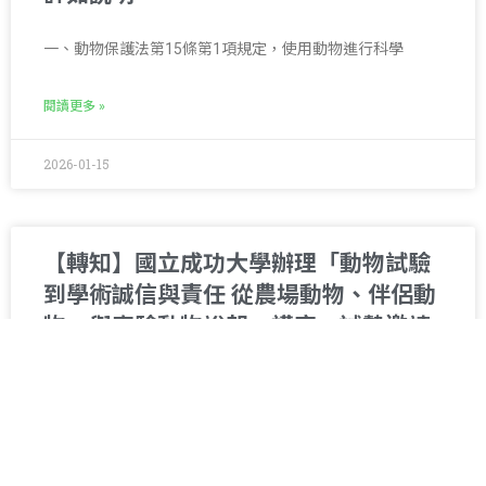
一、動物保護法第15條第1項規定，使用動物進行科學
閱讀更多 »
2026-01-15
【轉知】國立成功大學辦理「動物試驗
到學術誠信與責任 從農場動物、伴侶動
物、與實驗動物說起」講座，誠摯邀請
所屬教職員生報名參加。
一、時間：115年1月22日(週四)下午2時10分
閱讀更多 »