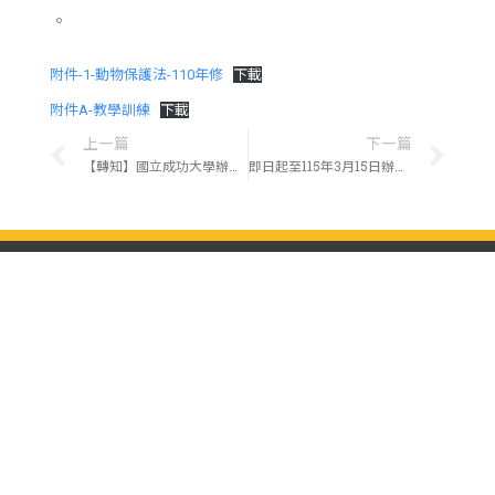
。
附件-1-動物保護法-110年修
下載
附件A-教學訓練
下載
上一篇
下一篇
【轉知】國立成功大學辦理「動物試驗到學術誠信與責任 從農場動物、伴侶動物、與實驗動物說起」講座，誠摯邀請所屬教職員生報名參加。
即日起至115年3月15日辦理114年第二學期「實驗動物及人道管理訓練-基礎課程」(線上)-第1梯次，請有意進行實驗動物的教職員生，請參加本次課程。
關於我們
地址：912301屏東縣內埔鄉老埤村學府路1號(實驗動物
中心)