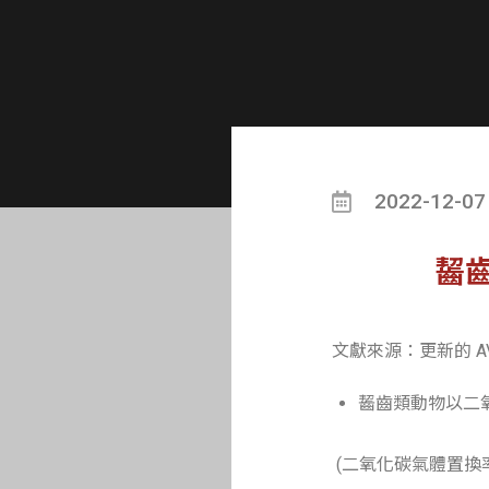
2022-12-07
齧齒
文獻來源：更新的 AV
齧齒類動物以二氧
(二氧化碳氣體置換率由