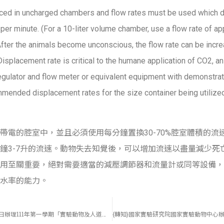
ced in uncharged chambers and flow rates must be used which 
er minute. (For a 10-liter volume chamber, use a flow rate of a
) After the animals become unconscious, the flow rate can be inc
Displacement rate is critical to the humane application of CO2, a
gulator and flow meter or equivalent equipment with demonstrate
mended displacement rates for the size container being utilized
帶電的腔室中，並且必須使用每分鐘置換30-70%腔室體積的流
鐘3-7升的流速。動物失去知覺後，可以增加流速以盡量減少死亡
用至關重要，絕對需要適當的減壓調節器和流量計或同等設備，
水率的能力。
即日起至111年12月31日辦理111年第一學期「實驗動物及人道管理訓練」-第1梯次線上繼續課程，請已取得實驗動物管理「基礎班」訓練合格證書者，報名參加。