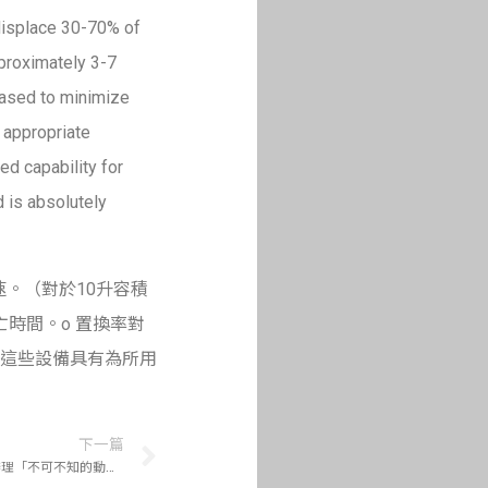
displace 30-70% of
pproximately 3-7
reased to minimize
n appropriate
d capability for
 is absolutely
速。（對於10升容積
時間。o 置換率對
這些設備具有為所用
下一篇
{轉知}國家實驗研究院國家實驗動物中心辦理「不可不知的動物實驗大小事」課程開放報名，敬邀各單位實驗動物相關人員參加，歡迎踴躍報名