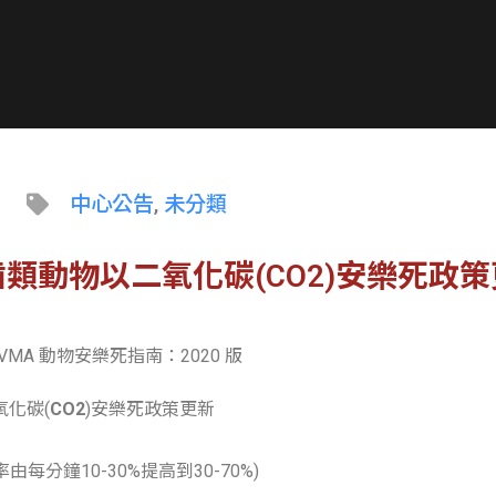
中心公告
,
未分類
類動物以二氧化碳(CO2)安樂死政
MA 動物安樂死指南：2020 版
化碳(
CO2
)安樂死政策更新
每分鐘10-30%提高到30-70%)