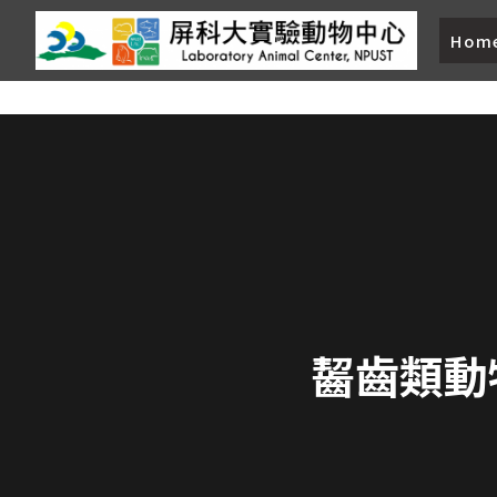
Hom
齧齒類動