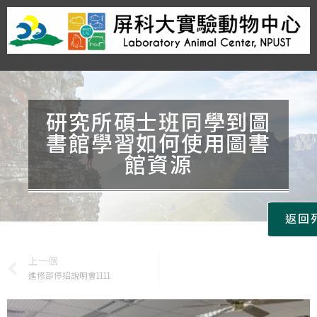
活動花絮
Home
最新消息
系所資訊
···
研究所碩士班同學到圖
書館學習如何使用圖書
館資源
返回
上一個
進修部停招說明會1111