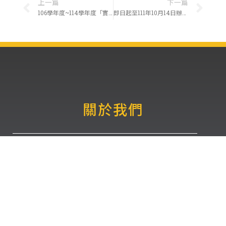
上一篇
下一篇
106學年度~114學年度「實驗動物及人道管理訓練-基礎課程」合格證書，未領取者請至實驗動物中心領取。(1150330更新)
即日起至111年10月14日辦理111年第一學期「實驗動物及人道管理訓練-基礎課程」(線上)-第2梯次，請有意進行實驗動物的教職員生，請參加本次課程。
關於我們
地址：912301屏東縣內埔鄉老埤村學府路1號(實驗動物
中心)
電話：(08)7740537 或 (08)7703202轉5116
傳真：(08)7740584 或 (08)7703202轉5448
E-Mail: lac@mail.npust.edu.tw(實驗動物中心)